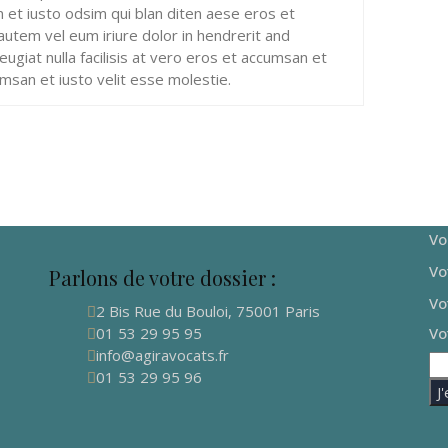
an et iusto odsim qui blan diten aese eros et
autem vel eum iriure dolor in hendrerit and
ugiat nulla facilisis at vero eros et accumsan et
msan et iusto velit esse molestie.
Vo
Vo
Parlons de votre dossier :
Vo
2 Bis Rue du Bouloi, 75001 Paris
01 53 29 95 95
Vo
info@agiravocats.fr
01 53 29 95 96
J