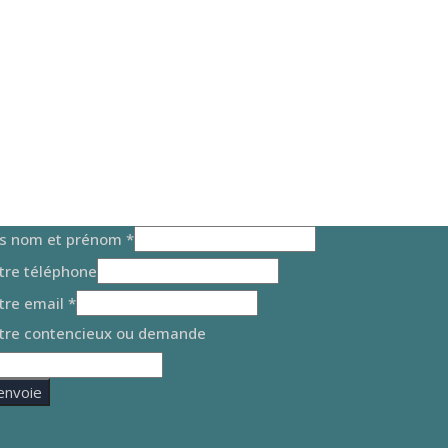
s nom et prénom
*
tre téléphone
tre email
*
tre contencieux ou demande
'envoie