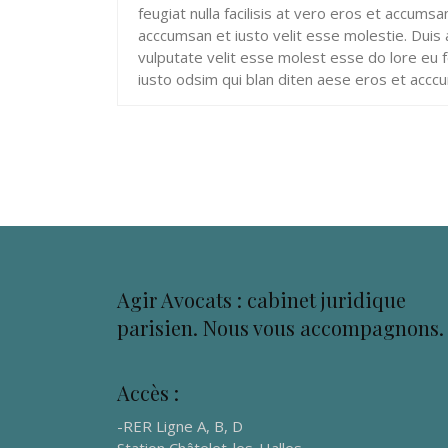
feugiat nulla facilisis at vero eros et accums
acccumsan et iusto velit esse molestie. Duis 
vulputate velit esse molest esse do lore eu fe
iusto odsim qui blan diten aese eros et acccu
Agir Avocats : cabinet juridique
parisien. Nous vous accompagnons.
Accès :
-RER Ligne A, B, D