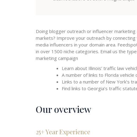
Doing blogger outreach or influencer marketing 
markets? Improve your outreach by connecting w
media influencers in your domain area. Feedspo
in over 1500 niche categories. Email us the typ
marketing campaign
Learn about Illinois’ traffic law vehi
A number of links to Florida vehicle 
Links to a number of New York’s traf
Find links to Georgia’s traffic statu
Our overview
25+ Year Experience